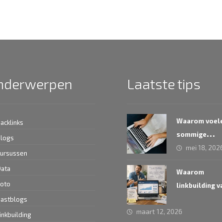
nderwerpen
Laatste tips
Waarom voel
acklinks
sommige
logs
mei 18, 202
linkbuilding
ursussen
teksten
ata
Waarom
geforceerd a
oto
linkbuilding v
het vergeten 
astblogs
maart 12, 2026
onderdeel is
inkbuilding