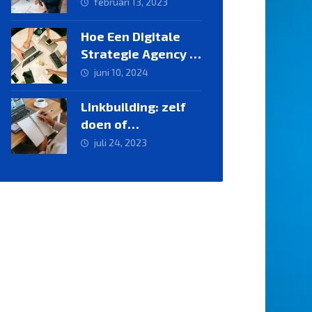
van je linkbuilding
februari 13, 2023
Hoe Een Digitale
Strategie Agency in
Amsterdam je
juni 10, 2024
Bedrijf Kan
Transformeren
Linkbuilding: zelf
doen of
uitbesteden?
juli 24, 2023