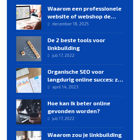
Waarom een professionele
website of webshop de
basis vormt voor online
december 18, 2025
groei
De 2 beste tools voor
linkbuilding
juli 17, 2022
Organische SEO voor
langdurig online succes: zo
werkt het
april 14, 2023
Hoe kan ik beter online
gevonden worden?
juli 17, 2022
Waarom zou je linkbuilding