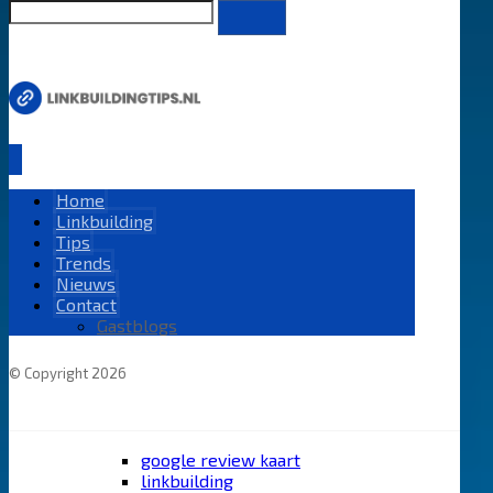
Home
Linkbuilding
Tips
Trends
Nieuws
Contact
Gastblogs
© Copyright 2026
google review kaart
linkbuilding