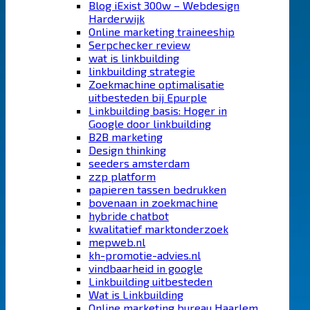
Blog iExist 300w – Webdesign
Harderwijk
Online marketing traineeship
Serpchecker review
wat is linkbuilding
linkbuilding strategie
Zoekmachine optimalisatie
uitbesteden bij Epurple
Linkbuilding basis: Hoger in
Google door linkbuilding
B2B marketing
Design thinking
seeders amsterdam
zzp platform
papieren tassen bedrukken
bovenaan in zoekmachine
hybride chatbot
kwalitatief marktonderzoek
mepweb.nl
kh-promotie-advies.nl
vindbaarheid in google
Linkbuilding uitbesteden
Wat is Linkbuilding
Online marketing bureau Haarlem