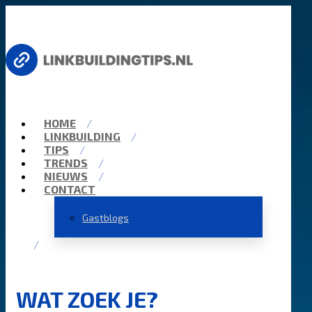
HOME
LINKBUILDING
TIPS
TRENDS
NIEUWS
CONTACT
Gastblogs
WAT ZOEK JE?