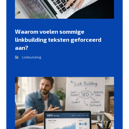
Waarom voelen sommige
linkbuilding teksten geforceerd
aan?
Linkbuilding