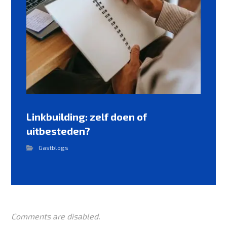
Linkbuilding: zelf doen of
uitbesteden?
Gastblogs
Comments are disabled.